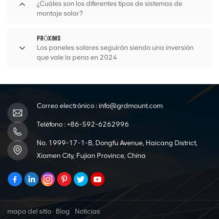
¿Cuáles son los diferentes tipos de sistemas de
montaje solar?
PRÓXIMO
Los paneles solares seguirán siendo una inversión
que vale la pena en 2024
Correo electrónico :
info@grdmount.com
Teléfono :
+86-592-6262996
No. 1999-17-1-B, Dongfu Avenue, Haicang District,
Xiamen City, Fujian Province, China
mapa del sitio
Blog
Noticias