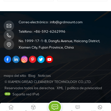
Correo electrónico :
info@grdmount.com
Teléfono :
+86-592-6262996
No. 1999-17-1-B, Dongfu Avenue, Haicang District,
Xiamen City, Fujian Province, China
mapa del sitio
Blog
Noticias
© XIAMEN GREAD CLEANERGY TECHNOLOGY CO.,LTD.
Reservados todos los derechos.
XML
|
política de privacidad
Soporta red IPv6