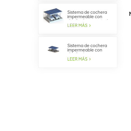
Sistema de cochera
impermeable con
diseño de montaje de
aleación de aluminio
LEER MÁS
BIPV
Sistema de cochera
impermeable con
diseño de estructura
de acero BIPV
LEER MÁS