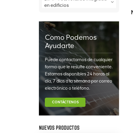
en edificios
Como Podemos
Ayudarte
Puede contactarnos de cualquier
forma que le resulte conveniente.
Estamos disponibles 24 horas al
día, 7 días a la semana por correo
electrónico o teléfono.
CONTÁCTENOS
NUEVOS PRODUCTOS