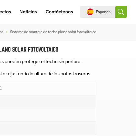
ectos
Noticias
Contáctenos
Español
no
Sistema de montaje de techo plano solar fotovoltaico
English
LANO SOLAR FOTOVOLTAICO
español
es pueden proteger el techo sin perforar
português
tar ajustando la altura de las patas traseras.
العربية
C
中文