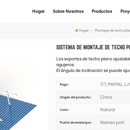
Hogar
Sobre Nosotros
Productos
Proy
Hogar
Montajes de techo pla
SISTEMA DE MONTAJE DE TECHO P
Los soportes de techo plano ajustabl
agujeros.
El ángulo de inclinación se puede ajus
T/T, PAYPAL, L/
Pago :
China
Origen del producto :
Natural
Color :
Xiamen port
Puerto de embarque :