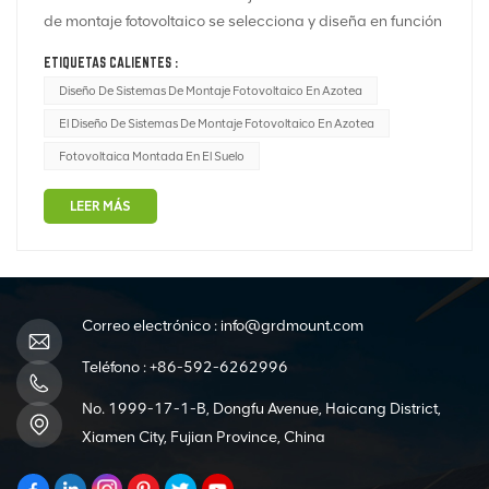
de montaje fotovoltaico se selecciona y diseña en función
de la capacidad del sistema de generación de energía
ETIQUETAS CALIENTES :
fotovoltaica, la cantidad y el tamaño de los módulos
Diseño De Sistemas De Montaje Fotovoltaico En Azotea
fotovoltaicos, el ángulo de inclinación óptimo del conjunto,
El Diseño De Sistemas De Montaje Fotovoltaico En Azotea
la ubicación y el mé...
Fotovoltaica Montada En El Suelo
LEER MÁS
Correo electrónico :
info@grdmount.com
Teléfono :
+86-592-6262996
No. 1999-17-1-B, Dongfu Avenue, Haicang District,
Xiamen City, Fujian Province, China