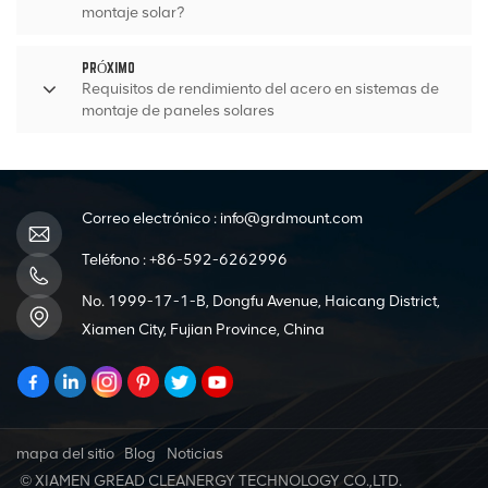
montaje solar?
PRÓXIMO
Requisitos de rendimiento del acero en sistemas de
montaje de paneles solares
Correo electrónico :
info@grdmount.com
Teléfono :
+86-592-6262996
No. 1999-17-1-B, Dongfu Avenue, Haicang District,
Xiamen City, Fujian Province, China
mapa del sitio
Blog
Noticias
© XIAMEN GREAD CLEANERGY TECHNOLOGY CO.,LTD.