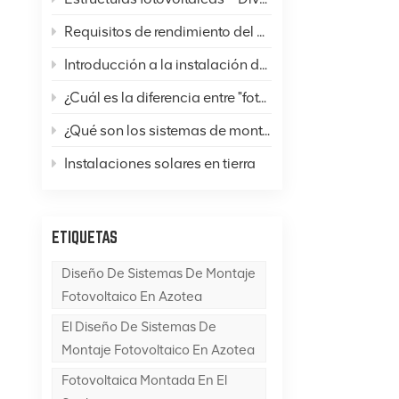
Requisitos de rendimiento del acero en sistemas de montaje de paneles solares
Introducción a la instalación de techos de acero de color
¿Cuál es la diferencia entre "fotovoltaica" y "energía solar térmica"?
¿Qué son los sistemas de montaje fotovoltaico (FV) y qué es una base para un sistema de montaje FV?
Instalaciones solares en tierra
ETIQUETAS
Diseño De Sistemas De Montaje
Fotovoltaico En Azotea
El Diseño De Sistemas De
Montaje Fotovoltaico En Azotea
Fotovoltaica Montada En El