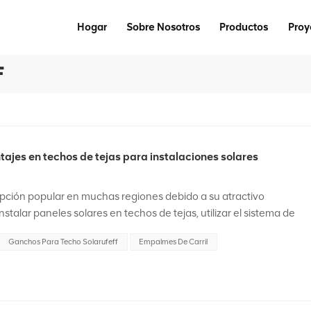
Hogar
Sobre Nosotros
Productos
Proy
F
tajes en techos de tejas para instalaciones solares
opción popular en muchas regiones debido a su atractivo
nstalar paneles solares en techos de tejas, utilizar el sistema de
tizar una instalación segura y eficaz. En esta pub...
Ganchos Para Techo Solarufeff
Empalmes De Carril