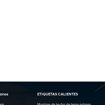
ganos
ETIQUETAS CALIENTES
gar
Montaje de techo de tejas solares