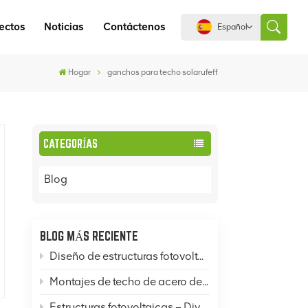
ectos
Noticias
Contáctenos
Español
Hogar
ganchos para techo solarufeff
English
español
CATEGORÍAS
português
Blog
العربية
中文
BLOG MÁS RECIENTE
Diseño de estructuras fotovoltaicas: ¿Cómo diseñar sistemas de montaje fotovoltaico en azotea, en suelo y en postes?
Montajes de techo de acero de color
Estructuras fotovoltaicas – Divulgación del conocimiento: Montajes solares