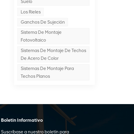
Suelo
Los Rieles
Ganchos De Sujeción
Sistema De Montaje
Fotovoltaico
Sistemas De Montaje De Techos
De Acero De Color
Sistemas De Montaje Para
Techos Planos
Boletin Informativo
Suscríbase a nuestro boletín para