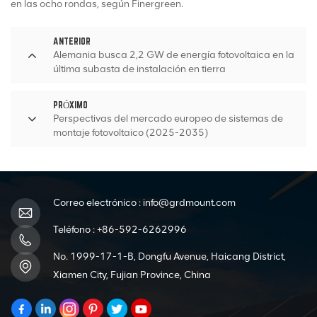
en las ocho rondas, según Finergreen.
ANTERIOR
Alemania busca 2,2 GW de energía fotovoltaica en la
última subasta de instalación en tierra
PRÓXIMO
Perspectivas del mercado europeo de sistemas de
montaje fotovoltaico (2025-2035)
Correo electrónico :
info@grdmount.com
Teléfono :
+86-592-6262996
No. 1999-17-1-B, Dongfu Avenue, Haicang District,
Xiamen City, Fujian Province, China