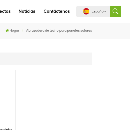
ectos
Noticias
Contáctenos
Español
Hogar
Abrazadera de techo para paneles solares
English
español
português
العربية
中文
uminio