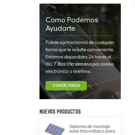
Como Podemos
Ayudarte
Puede contactarnos de cualquier
forma que le resulte conveniente.
Estamos disponibles 24 horas al
día, 7 días a la semana por correo
electrónico o teléfono.
CONTÁCTENOS
NUEVOS PRODUCTOS
Sistema de montaje
solar fotovoltaico para