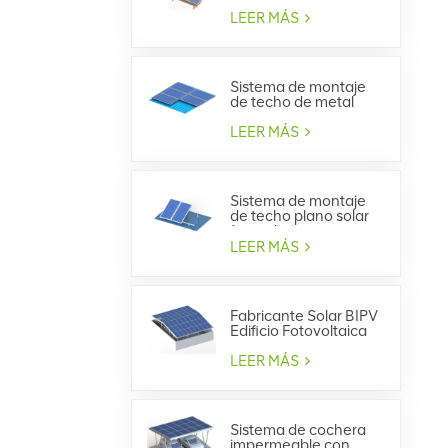
techo de tejas
LEER MÁS
Sistema de montaje
de techo de metal
trapezoidal solar
LEER MÁS
Sistema de montaje
de techo plano solar
fotovoltaico
LEER MÁS
Fabricante Solar BIPV
Edificio Fotovoltaica
Integrada
LEER MÁS
Sistema de cochera
impermeable con