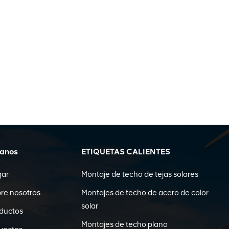
ganos
ETIQUETAS CALIENTES
gar
Montaje de techo de tejas solares
re nosotros
Montajes de techo de acero de color
solar
ductos
Montajes de techo plano