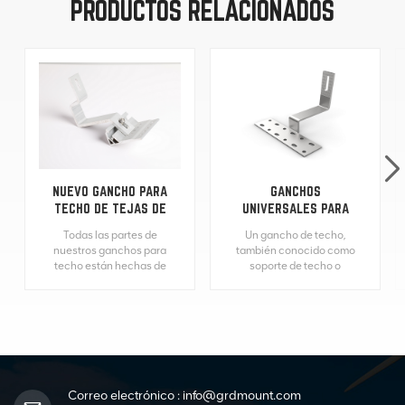
PRODUCTOS RELACIONADOS
NUEVO GANCHO PARA
GANCHOS
TECHO DE TEJAS DE
UNIVERSALES PARA
MONTAJE SOLAR
TECHO DE TEJAS DE
Todas las partes de
Un gancho de techo,
FOTOVOLTAICO
PANELES SOLARES
nuestros ganchos para
también conocido como
techo están hechas de
soporte de techo o
acero inoxidable 304.
anclaje de techo, es un
Este material puede
dispositivo que se utiliza
proteger el gancho para
en instalaciones de
techo de tejas y evitar la
paneles solares para
corrosión. Los ganchos
fijar de forma segura el
para techo desempeñan
sistema de montaje
un papel fundamental
solar al techo.
en las instalaciones de
Proporciona un punto de
Correo electrónico :
info@grdmount.com
paneles solares al
conexión estable y