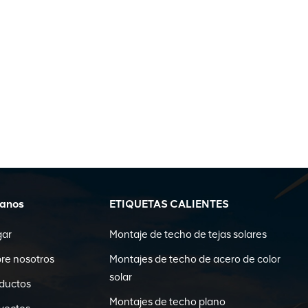
ganos
ETIQUETAS CALIENTES
gar
Montaje de techo de tejas solares
re nosotros
Montajes de techo de acero de color
solar
ductos
Montajes de techo plano