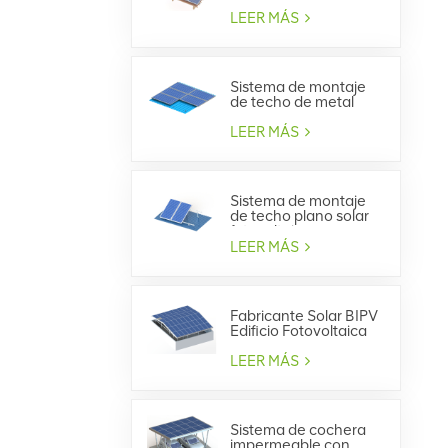
techo de tejas
LEER MÁS
Sistema de montaje
de techo de metal
trapezoidal solar
LEER MÁS
Sistema de montaje
de techo plano solar
fotovoltaico
LEER MÁS
Fabricante Solar BIPV
Edificio Fotovoltaica
Integrada
LEER MÁS
Sistema de cochera
impermeable con