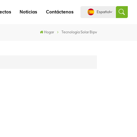
ectos
Noticias
Contáctenos
Español
Hogar
Tecnología Solar Bipv
English
español
português
العربية
中文