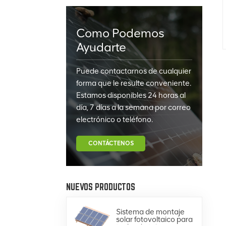
Como Podemos
Ayudarte
Puede contactarnos de cualquier
forma que le resulte conveniente.
Estamos disponibles 24 horas al
día, 7 días a la semana por correo
electrónico o teléfono.
CONTÁCTENOS
NUEVOS PRODUCTOS
Sistema de montaje
solar fotovoltaico para