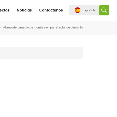
ectos
Noticias
Contáctenos
Español
Abrazadera media de montaje en panel solar de aluminio
English
español
português
العربية
中文