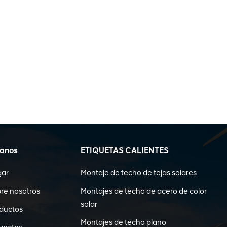
ganos
ETIQUETAS CALIENTES
gar
Montaje de techo de tejas solares
re nosotros
Montajes de techo de acero de color
solar
ductos
Montajes de techo plano