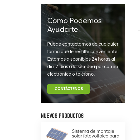
Como Podemos
Ayudarte
Puede contactarnos de cualquier
forma que le resulte conveniente.
Estamos disponibles 24 horas al
día, 7 días a la semana por correo
electrónico o teléfono.
CONTÁCTENOS
NUEVOS PRODUCTOS
Sistema de montaje
solar fotovoltaico para