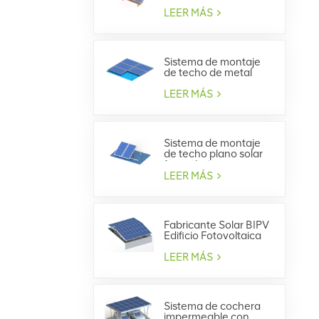
techo de tejas
LEER MÁS
Sistema de montaje
de techo de metal
trapezoidal solar
LEER MÁS
Sistema de montaje
de techo plano solar
fotovoltaico
LEER MÁS
Fabricante Solar BIPV
Edificio Fotovoltaica
Integrada
LEER MÁS
Sistema de cochera
impermeable con